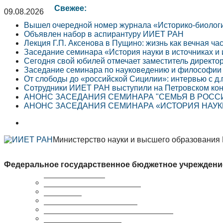
Свежее:
09.08.2026
Вышел очередной номер журнала «Историко-биолог
Объявлен набор в аспирантуру ИИЕТ РАН
Лекция Г.П. Аксенова в Пущино: жизнь как вечная ча
Заседание семинара «История науки в источниках и
Сегодня свой юбилей отмечает заместитель директо
Заседание семинара по науковедению и философии 
От слободы до «российской Сицилии»: интервью с д.
Сотрудники ИИЕТ РАН выступили на Петровском кон
АНОНС ЗАСЕДАНИЯ СЕМИНАРА "СЕМЬЯ В РОССИЙ
АНОНС ЗАСЕДАНИЯ СЕМИНАРА «ИСТОРИЯ НАУКИ 
Министерство науки и высшего образования
Федеральное государственное бюджетное учреждени
Краткая справка
Сведения об организации
Структура
Ученый совет ИИЕТ РАН
Совет молодых ученых ИИЕТ РАН