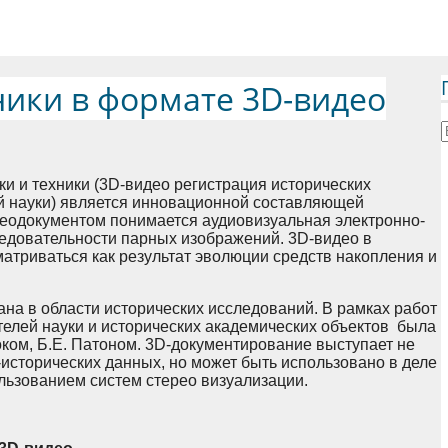
ники в формате 3D-видео
и и техники (3D-видео регистрация исторических
й науки) является инновационной составляющей
еодокументом понимается аудиовизуальная электронно-
едовательности парных изображений. 3D-видео в
атриваться как результат эволюции средств накопления и
ана в области исторических исследований. В рамках работ
елей науки и исторических академических объектов была
ком, Б.Е. Патоном. 3D-документирование выступает не
-исторических данных, но может быть использовано в деле
ользованием систем стерео визуализации.