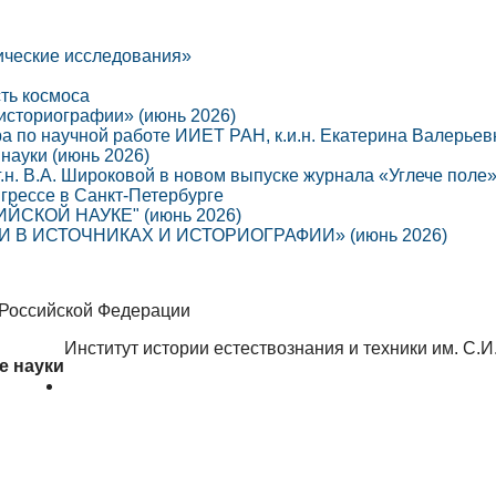
ические исследования»
сть космоса
 историографии» (июнь 2026)
ра по научной работе ИИЕТ РАН, к.и.н. Екатерина Валерье
науки (июнь 2026)
г.н. В.А. Широковой в новом выпуске журнала «Углече поле
грессе в Санкт-Петербурге
СКОЙ НАУКЕ" (июнь 2026)
В ИСТОЧНИКАХ И ИСТОРИОГРАФИИ» (июнь 2026)
 Российской Федерации
Институт истории естествознания и техники им. С.
е науки
Об институте