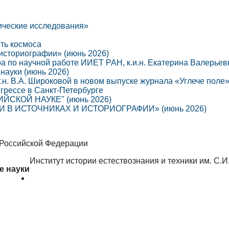
ические исследования»
сть космоса
 историографии» (июнь 2026)
ра по научной работе ИИЕТ РАН, к.и.н. Екатерина Валерье
науки (июнь 2026)
г.н. В.А. Широковой в новом выпуске журнала «Углече поле
грессе в Санкт-Петербурге
СКОЙ НАУКЕ" (июнь 2026)
В ИСТОЧНИКАХ И ИСТОРИОГРАФИИ» (июнь 2026)
 Российской Федерации
Институт истории естествознания и техники им. С.
е науки
Об институте