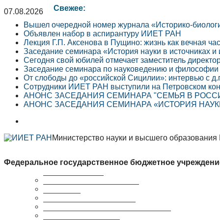
Свежее:
07.08.2026
Вышел очередной номер журнала «Историко-биолог
Объявлен набор в аспирантуру ИИЕТ РАН
Лекция Г.П. Аксенова в Пущино: жизнь как вечная ча
Заседание семинара «История науки в источниках и
Сегодня свой юбилей отмечает заместитель директо
Заседание семинара по науковедению и философии 
От слободы до «российской Сицилии»: интервью с д.
Сотрудники ИИЕТ РАН выступили на Петровском кон
АНОНС ЗАСЕДАНИЯ СЕМИНАРА "СЕМЬЯ В РОССИЙ
АНОНС ЗАСЕДАНИЯ СЕМИНАРА «ИСТОРИЯ НАУКИ 
Министерство науки и высшего образования
Федеральное государственное бюджетное учреждени
Краткая справка
Сведения об организации
Структура
Ученый совет ИИЕТ РАН
Совет молодых ученых ИИЕТ РАН