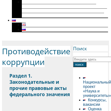
Историки военного поколения и их
диссертации (1941–1945): коллективная
биография, мотивация к научному творчеству
и особенности диссертационного нарратива
Menu
Поиск
Противодействие
коррупции
Раздел 1.
Законодательные и
Национальный
проект
прочие правовые акты
«Наука и
федерального значения
университеты»
Конкурсы,
вакансии
Оценка