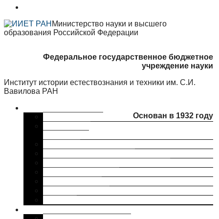
Министерство науки и высшего
образования Российской Федерации
Федеральное государственное бюджетное
учреждение науки
Институт истории естествознания и техники им. С.И.
Вавилова РАН
Об институте
Основан в 1932 году
Краткая справка
Сведения об
организации
Структура
Ученый совет ИИЕТ РАН
Совет молодых ученых ИИЕТ РАН
Профком ИИЕТ РАН
Наши партнеры
ИИЕТ РАН в СМИ
Контакты
Исследования
Основные направления