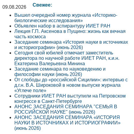
Свежее:
09.08.2026
Вышел очередной номер журнала «Историко-
биологические исследования»
Объявлен набор в аспирантуру ИИЕТ РАН
Лекция Г.П. Аксенова в Пущино: жизнь как вечная
часть космоса
Заседание семинара «История науки в источниках
и историографии» (июнь 2026)
Сегодня свой юбилей отмечает заместитель
директора по научной работе ИИЕТ РАН, к.и.н.
Екатерина Валерьевна Минина
Заседание семинара по науковедению и
философии науки (июнь 2026)
От слободы до «российской Сицилии»: интервью с
д.г.н. В.А. Широковой в новом выпуске журнала
«Углече поле»
Сотрудники ИИЕТ РАН выступили на Петровском
конгрессе в Санкт-Петербурге
АНОНС ЗАСЕДАНИЯ СЕМИНАРА "СЕМЬЯ В
РОССИЙСКОЙ НАУКЕ" (июнь 2026)
АНОНС ЗАСЕДАНИЯ СЕМИНАРА «ИСТОРИЯ
НАУКИ В ИСТОЧНИКАХ И ИСТОРИОГРАФИИ»
(июнь 2026)