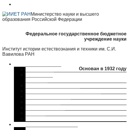
Министерство науки и высшего
образования Российской Федерации
Федеральное государственное бюджетное
учреждение науки
Институт истории естествознания и техники им. С.И.
Вавилова РАН
Об институте
Основан в 1932 году
Краткая справка
Сведения об
организации
Структура
Ученый совет ИИЕТ РАН
Совет молодых ученых ИИЕТ РАН
Профком ИИЕТ РАН
Наши партнеры
ИИЕТ РАН в СМИ
Контакты
Исследования
Основные направления