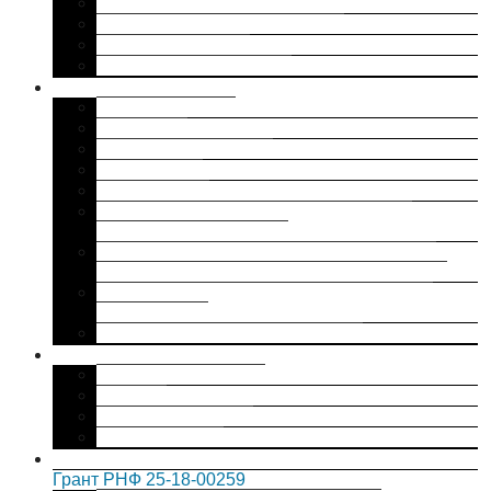
Исторические науки
Физико-математические науки
Технические науки
Информация о защитах
Образовательная деятельность
Общие сведения
Документы
Прием в аспирантуру
Аспирантура
Докторантура
Руководство. Педагогический (научно-
педагогический) состав
Материально-техническое обеспечение и
оснащенность образовательного процесса
Вакантные места для приема (перевода)
обучающихся
Международное сотрудничество
Популяризация науки
Интервью с автором
Издания
Публикации в СМИ
Медиа-проекты
Целевое обучение в аспирантуре ИИЕТ РАН
Грант РНФ 25-18-00259