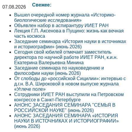
Свежее:
07.08.2026
Вышел очередной номер журнала «Историко-
биологические исследования»
Объявлен набор в аспирантуру ИИЕТ РАН
Лекция Г.П. Аксенова в Пущино: жизнь как вечная
часть космоса
Заседание семинара «История науки в источниках
и историографии» (июнь 2026)
Сегодня свой юбилей отмечает заместитель
директора по научной работе ИИЕТ РАН, к.и.н.
Екатерина Валерьевна Минина
Заседание семинара по науковедению и
философии науки (июнь 2026)
От слободы до «российской Сицилии»: интервью с
д.г.н. В.А. Широковой в новом выпуске журнала
«Углече поле»
Сотрудники ИИЕТ РАН выступили на Петровском
конгрессе в Санкт-Петербурге
АНОНС ЗАСЕДАНИЯ СЕМИНАРА "СЕМЬЯ В
РОССИЙСКОЙ НАУКЕ" (июнь 2026)
АНОНС ЗАСЕДАНИЯ СЕМИНАРА «ИСТОРИЯ
НАУКИ В ИСТОЧНИКАХ И ИСТОРИОГРАФИИ»
(июнь 2026)