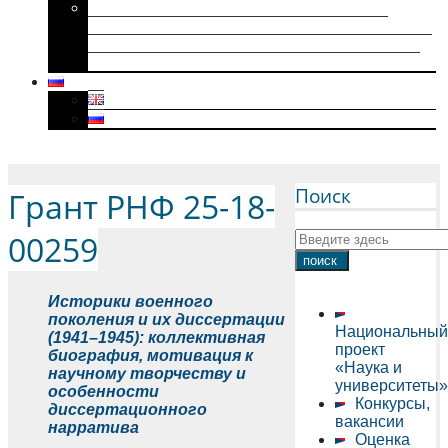
Историки военного поколения и их
диссертации (1941–1945): коллективная
биография, мотивация к научному творчеству
и особенности диссертационного нарратива
Menu
Поиск
Грант РНФ 25-18-
00259
Историки военного
поколения и их диссертации
Национальный
(1941–1945): коллективная
проект
биография, мотивация к
«Наука и
научному творчеству и
университеты»
особенности
Конкурсы,
диссертационного
вакансии
нарратива
Оценка