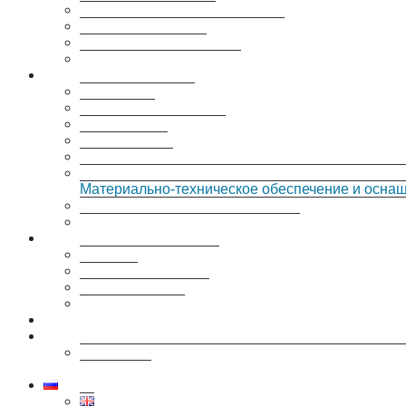
Исторические науки
Физико-математические науки
Технические науки
Информация о защитах
Образовательная деятельность
Общие сведения
Документы
Прием в аспирантуру
Аспирантура
Докторантура
Руководство. Педагогический (научно-педагогич
Материально-техническое обеспечение и оснащ
Вакантные места для приема (перевода) обуч
Международное сотрудничество
Популяризация науки
Интервью с автором
Издания
Публикации в СМИ
Медиа-проекты
Целевое обучение в аспирантуре ИИЕТ РАН
Грант РНФ 25-18-00259
Историки военного поколения и их диссертации
нарратива