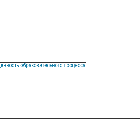
еский) состав
енность образовательного процесса
ающихся
 (1941–1945): коллективная биография, мотивация к научн