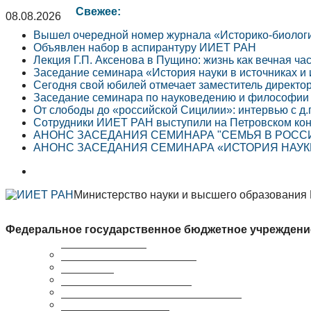
Свежее:
08.08.2026
Вышел очередной номер журнала «Историко-биолог
Объявлен набор в аспирантуру ИИЕТ РАН
Лекция Г.П. Аксенова в Пущино: жизнь как вечная ча
Заседание семинара «История науки в источниках и
Сегодня свой юбилей отмечает заместитель директо
Заседание семинара по науковедению и философии 
От слободы до «российской Сицилии»: интервью с д.
Сотрудники ИИЕТ РАН выступили на Петровском кон
АНОНС ЗАСЕДАНИЯ СЕМИНАРА "СЕМЬЯ В РОССИЙ
АНОНС ЗАСЕДАНИЯ СЕМИНАРА «ИСТОРИЯ НАУКИ 
Министерство науки и высшего образования
Федеральное государственное бюджетное учреждени
Краткая справка
Сведения об организации
Структура
Ученый совет ИИЕТ РАН
Совет молодых ученых ИИЕТ РАН