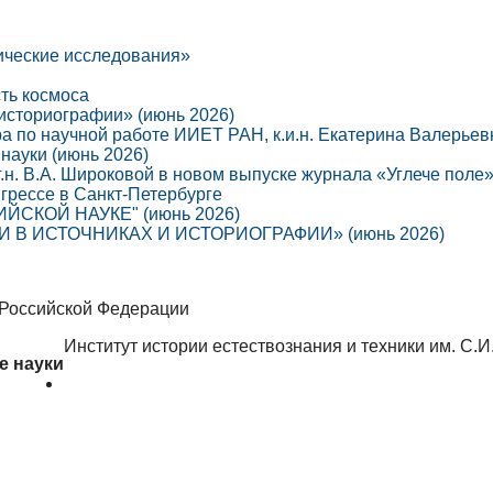
ические исследования»
сть космоса
 историографии» (июнь 2026)
ра по научной работе ИИЕТ РАН, к.и.н. Екатерина Валерье
науки (июнь 2026)
г.н. В.А. Широковой в новом выпуске журнала «Углече поле
грессе в Санкт-Петербурге
СКОЙ НАУКЕ" (июнь 2026)
В ИСТОЧНИКАХ И ИСТОРИОГРАФИИ» (июнь 2026)
 Российской Федерации
Институт истории естествознания и техники им. С.
е науки
Об институте