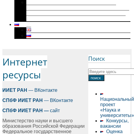
Историки военного поколения и их
диссертации (1941–1945): коллективная
биография, мотивация к научному творчеству
и особенности диссертационного нарратива
Menu
Поиск
Интернет
ресурсы
ИИЕТ
РАН
— ВКонтакте
Национальный
СПбФ
ИИЕТ
РАН
— ВКонтакте
проект
«Наука и
СПбФ ИИЕТ РАН
—
сайт
университеты»
Министерство науки и высшего
Конкурсы,
образования Российской Федерации
вакансии
Федеральное государственное
Оценка