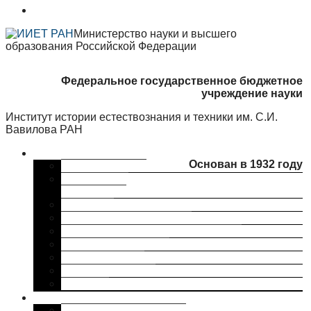
Министерство науки и высшего
образования Российской Федерации
Федеральное государственное бюджетное
учреждение науки
Институт истории естествознания и техники им. С.И.
Вавилова РАН
Об институте
Основан в 1932 году
Краткая справка
Сведения об
организации
Структура
Ученый совет ИИЕТ РАН
Совет молодых ученых ИИЕТ РАН
Профком ИИЕТ РАН
Наши партнеры
ИИЕТ РАН в СМИ
Контакты
Исследования
Основные направления