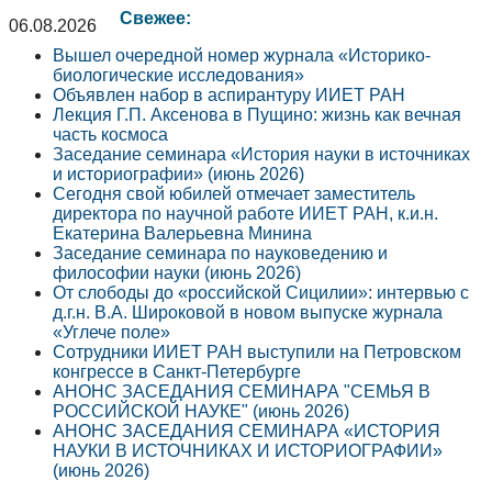
Свежее:
06.08.2026
Вышел очередной номер журнала «Историко-
биологические исследования»
Объявлен набор в аспирантуру ИИЕТ РАН
Лекция Г.П. Аксенова в Пущино: жизнь как вечная
часть космоса
Заседание семинара «История науки в источниках
и историографии» (июнь 2026)
Сегодня свой юбилей отмечает заместитель
директора по научной работе ИИЕТ РАН, к.и.н.
Екатерина Валерьевна Минина
Заседание семинара по науковедению и
философии науки (июнь 2026)
От слободы до «российской Сицилии»: интервью с
д.г.н. В.А. Широковой в новом выпуске журнала
«Углече поле»
Сотрудники ИИЕТ РАН выступили на Петровском
конгрессе в Санкт-Петербурге
АНОНС ЗАСЕДАНИЯ СЕМИНАРА "СЕМЬЯ В
РОССИЙСКОЙ НАУКЕ" (июнь 2026)
АНОНС ЗАСЕДАНИЯ СЕМИНАРА «ИСТОРИЯ
НАУКИ В ИСТОЧНИКАХ И ИСТОРИОГРАФИИ»
(июнь 2026)