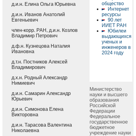
общество
д.и.н. Елина Ольга Юрьевна
Интернет
д.и.н. Иванов Анатолий
ресурсы
Евгеньевич
90 лет
ИИЕТ РАН
член-корр. РАН, д.и.н. Козлов
Юбилеи
Владимир Петрович
выдающихся
ученых и
д.ф.н. Кузнецова Наталия
инженеров в
Ивановна
2024 году
д.т.н. Постников Алексей
Владимирович
д.х.н. Родный Александр
Нимиевич
Министерство
д.и.н. Самарин Александр
науки и высшего
Юрьевич
образования
Российской
д.и.н. Симонова Елена
Федерации
Викторовна
Федеральное
государственное
д.и.н. Тарасова Валентина
бюджетное
Николаевна
учреждение науки