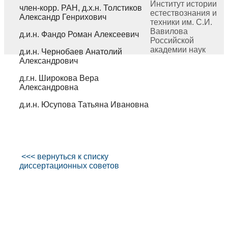
Институт истории
член-корр. РАН, д.х.н. Толстиков
естествознания и
Александр Генрихович
техники им. С.И.
Вавилова
д.и.н. Фандо Роман Алексеевич
Российской
академии наук
д.и.н. Чернобаев Анатолий
Александрович
д.г.н. Широкова Вера
Александровна
д.и.н. Юсупова Татьяна Ивановна
<<< вернуться к списку
диссертационных советов