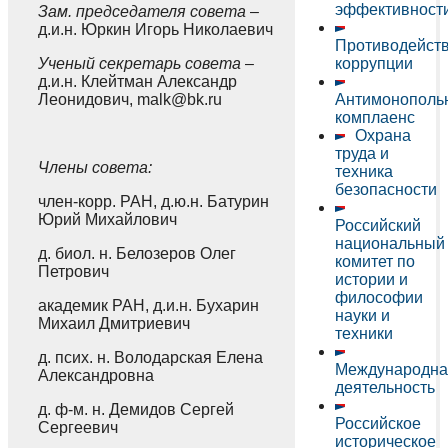
эффективност
Зам. председателя совета
–
д.и.н. Юркин Игорь Николаевич
Противодейст
Ученый секретарь совета
–
коррупции
д.и.н. Клейтман Александр
Леонидович, malk@bk.ru
Антимонополь
комплаенс
Охрана
труда и
Члены совета:
техника
безопасности
член-корр. РАН, д.ю.н. Батурин
Юрий Михайлович
Российский
национальный
д. биол. н. Белозеров Олег
комитет по
Петрович
истории и
философии
академик РАН, д.и.н. Бухарин
науки и
Михаил Дмитриевич
техники
д. псих. н. Володарская Елена
Международна
Александровна
деятельность
д. ф-м. н. Демидов Сергей
Российское
Сергеевич
историческое