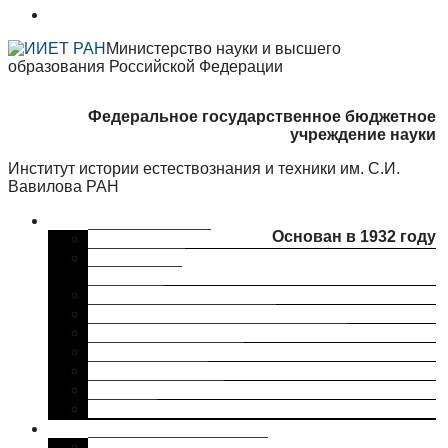
Министерство науки и высшего
образования Российской Федерации
Федеральное государственное бюджетное
учреждение науки
Институт истории естествознания и техники им. С.И.
Вавилова РАН
Об институте
Основан в 1932 году
Краткая справка
Сведения об
организации
Структура
Ученый совет ИИЕТ РАН
Совет молодых ученых ИИЕТ РАН
Профком ИИЕТ РАН
Наши партнеры
ИИЕТ РАН в СМИ
Контакты
Исследования
Основные направления