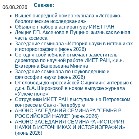
Свежее:
06.08.2026
Вышел очередной номер журнала «Историко-
биологические исследования»
Объявлен набор в аспирантуру ИИЕТ РАН
Лекция Г.П. Аксенова в Пущино: жизнь как вечная
часть космоса
Заседание семинара «История науки в источниках
и историографии» (июнь 2026)
Сегодня свой юбилей отмечает заместитель
директора по научной работе ИИЕТ РАН, к.и.н.
Екатерина Валерьевна Минина
Заседание семинара по науковедению и
философии науки (июнь 2026)
От слободы до «российской Сицилии»: интервью с
д.г.н. В.А. Широковой в новом выпуске журнала
«Углече поле»
Сотрудники ИИЕТ РАН выступили на Петровском
конгрессе в Санкт-Петербурге
АНОНС ЗАСЕДАНИЯ СЕМИНАРА "СЕМЬЯ В
РОССИЙСКОЙ НАУКЕ" (июнь 2026)
АНОНС ЗАСЕДАНИЯ СЕМИНАРА «ИСТОРИЯ
НАУКИ В ИСТОЧНИКАХ И ИСТОРИОГРАФИИ»
(июнь 2026)