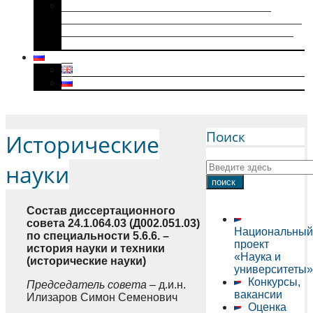
Историки военного поколения и их
диссертации (1941–1945): коллективная
биография, мотивация к научному творчеству
и особенности диссертационного нарратива
Menu
Поиск
Исторические
науки
Состав диссертационного
совета 24.1.064.03 (Д002.051.03)
Национальный
по специальности 5.6.6. –
проект
история науки и техники
«Наука и
(исторические науки)
университеты»
Конкурсы,
Председатель совета –
д.и.н.
вакансии
Илизаров Симон Семенович
Оценка