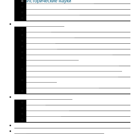
Исторические науки
Физико-математические науки
Технические науки
Информация о защитах
Образовательная деятельность
Общие сведения
Документы
Прием в аспирантуру
Аспирантура
Докторантура
Руководство. Педагогический (научно-
педагогический) состав
Материально-техническое обеспечение и
оснащенность образовательного процесса
Вакантные места для приема (перевода)
обучающихся
Международное сотрудничество
Популяризация науки
Интервью с автором
Издания
Публикации в СМИ
Медиа-проекты
Целевое обучение в аспирантуре ИИЕТ РАН
Грант РНФ 25-18-00259