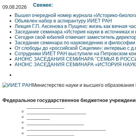
Свежее:
09.08.2026
Вышел очередной номер журнала «Историко-биолог
Объявлен набор в аспирантуру ИИЕТ РАН
Лекция Г.П. Аксенова в Пущино: жизнь как вечная ча
Заседание семинара «История науки в источниках и
Сегодня свой юбилей отмечает заместитель директо
Заседание семинара по науковедению и философии 
От слободы до «российской Сицилии»: интервью с д.
Сотрудники ИИЕТ РАН выступили на Петровском кон
АНОНС ЗАСЕДАНИЯ СЕМИНАРА "СЕМЬЯ В РОССИЙ
АНОНС ЗАСЕДАНИЯ СЕМИНАРА «ИСТОРИЯ НАУКИ 
Министерство науки и высшего образования
Федеральное государственное бюджетное учреждени
Краткая справка
Сведения об организации
Структура
Ученый совет ИИЕТ РАН
Совет молодых ученых ИИЕТ РАН