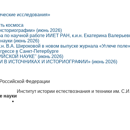
ические исследования»
сть космоса
 историографии» (июнь 2026)
ра по научной работе ИИЕТ РАН, к.и.н. Екатерина Валерье
науки (июнь 2026)
г.н. В.А. Широковой в новом выпуске журнала «Углече поле
грессе в Санкт-Петербурге
СКОЙ НАУКЕ" (июнь 2026)
В ИСТОЧНИКАХ И ИСТОРИОГРАФИИ» (июнь 2026)
 Российской Федерации
Институт истории естествознания и техники им. С.
е науки
Об институте