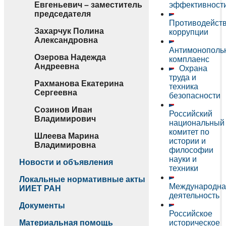
Евгеньевич – заместитель
эффективност
председателя
Противодейст
Захарчук Полина
коррупции
Александровна
Антимонополь
Озерова Надежда
комплаенс
Андреевна
Охрана
труда и
Рахманова Екатерина
техника
Сергеевна
безопасности
Созинов Иван
Российский
Владимирович
национальный
комитет по
Шлеева Марина
истории и
Владимировна
философии
науки и
Новости и объявления
техники
Локальные нормативные акты
Международна
ИИЕТ РАН
деятельность
Документы
Российское
Материальная помощь
историческое