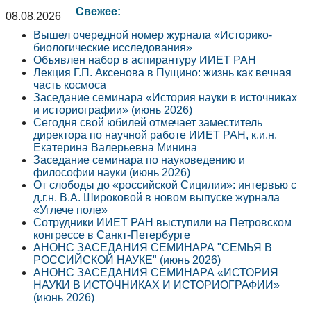
Свежее:
08.08.2026
Вышел очередной номер журнала «Историко-
биологические исследования»
Объявлен набор в аспирантуру ИИЕТ РАН
Лекция Г.П. Аксенова в Пущино: жизнь как вечная
часть космоса
Заседание семинара «История науки в источниках
и историографии» (июнь 2026)
Сегодня свой юбилей отмечает заместитель
директора по научной работе ИИЕТ РАН, к.и.н.
Екатерина Валерьевна Минина
Заседание семинара по науковедению и
философии науки (июнь 2026)
От слободы до «российской Сицилии»: интервью с
д.г.н. В.А. Широковой в новом выпуске журнала
«Углече поле»
Сотрудники ИИЕТ РАН выступили на Петровском
конгрессе в Санкт-Петербурге
АНОНС ЗАСЕДАНИЯ СЕМИНАРА "СЕМЬЯ В
РОССИЙСКОЙ НАУКЕ" (июнь 2026)
АНОНС ЗАСЕДАНИЯ СЕМИНАРА «ИСТОРИЯ
НАУКИ В ИСТОЧНИКАХ И ИСТОРИОГРАФИИ»
(июнь 2026)