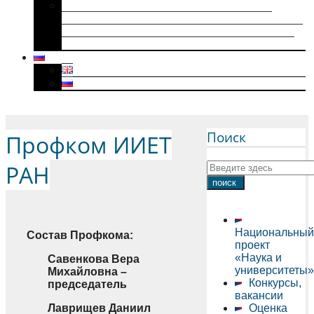
Историки военного поколения и их
диссертации (1941–1945): коллективная
биография, мотивация к научному творчеству
и особенности диссертационного нарратива
Menu
Поиск
Профком ИИЕТ
РАН
Национальный
Состав Профкома:
проект
«Наука и
Савенкова Вера
университеты»
Михайловна –
Конкурсы,
председатель
вакансии
Лаврищев Даниил
Оценка