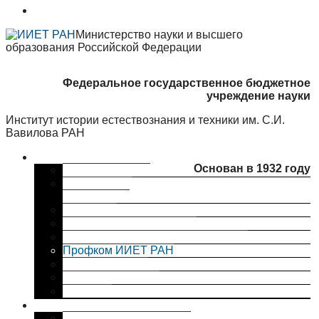
Министерство науки и высшего
образования Российской Федерации
Федеральное государственное бюджетное
учреждение науки
Институт истории естествознания и техники им. С.И.
Вавилова РАН
Об институте
Основан в 1932 году
Краткая справка
Сведения об
организации
Структура
Ученый совет ИИЕТ РАН
Совет молодых ученых ИИЕТ РАН
Профком ИИЕТ РАН
Наши партнеры
ИИЕТ РАН в СМИ
Контакты
Исследования
Основные направления