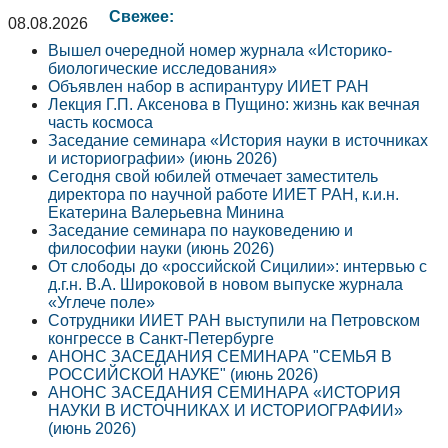
Свежее:
08.08.2026
Вышел очередной номер журнала «Историко-
биологические исследования»
Объявлен набор в аспирантуру ИИЕТ РАН
Лекция Г.П. Аксенова в Пущино: жизнь как вечная
часть космоса
Заседание семинара «История науки в источниках
и историографии» (июнь 2026)
Сегодня свой юбилей отмечает заместитель
директора по научной работе ИИЕТ РАН, к.и.н.
Екатерина Валерьевна Минина
Заседание семинара по науковедению и
философии науки (июнь 2026)
От слободы до «российской Сицилии»: интервью с
д.г.н. В.А. Широковой в новом выпуске журнала
«Углече поле»
Сотрудники ИИЕТ РАН выступили на Петровском
конгрессе в Санкт-Петербурге
АНОНС ЗАСЕДАНИЯ СЕМИНАРА "СЕМЬЯ В
РОССИЙСКОЙ НАУКЕ" (июнь 2026)
АНОНС ЗАСЕДАНИЯ СЕМИНАРА «ИСТОРИЯ
НАУКИ В ИСТОЧНИКАХ И ИСТОРИОГРАФИИ»
(июнь 2026)