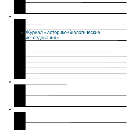
Государственное задание
Гранты, программы и проекты
Публикации
Журнал «Вопросы истории естествознания и
техники»
Журнал «Историко-биологические
исследования»
Журнал «Социология науки и технологий»
Журнал Российского национального комитета
по истории и философии науки и техники
Серия «Научно-биографическая литература»
Годичная конференция ИИЕТ РАН
Сборники и продолжающиеся издания
Книги
Мероприятия
План мероприятий
Конференции
Семинары
Школа молодых ученых
Диссертационные советы
Географические и геолого-минералогические
науки
Биологические науки