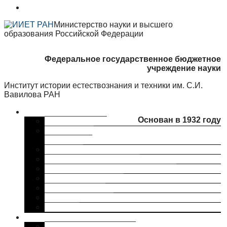
Министерство науки и высшего
образования Российской Федерации
Федеральное государственное бюджетное
учреждение науки
Институт истории естествознания и техники им. С.И.
Вавилова РАН
Об институте
Основан в 1932 году
Краткая справка
Сведения об
организации
Структура
Ученый совет ИИЕТ РАН
Совет молодых ученых ИИЕТ РАН
Профком ИИЕТ РАН
Наши партнеры
ИИЕТ РАН в СМИ
Контакты
Исследования
Основные направления