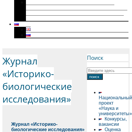
Историки военного поколения и их
диссертации (1941–1945): коллективная
биография, мотивация к научному творчеству
и особенности диссертационного нарратива
Menu
Поиск
Журнал
«Историко-
биологические
исследования»
Национальный
проект
«Наука и
университеты»
Конкурсы,
Журнал «Историко-
вакансии
биологические исследования»
Оценка