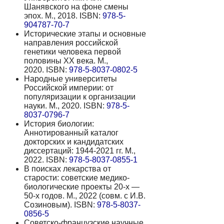
Шанявского на фоне смены
эпох. М., 2018. ISBN:
978-5-
904787-70-7
Исторические этапы и основные
направления российской
генетики человека первой
половины XX века. М.,
2020. ISBN:
978-5-8037-0802-5
Народные университеты
Российской империи: от
популяризации к организации
науки. М., 2020. ISBN:
978-5-
8037-0796-7
История биологии:
Аннотированный каталог
докторских и кандидатских
диссертаций: 1944-2021 гг. М.,
2022. ISBN:
978-5-8037-0855-1
В поисках лекарства от
старости: советские медико-
биологические проекты 20-х —
50-х годов. М., 2022 (совм. с И.В.
Созиновым). ISBN:
978-5-8037-
0856-5
Советско-французские научные