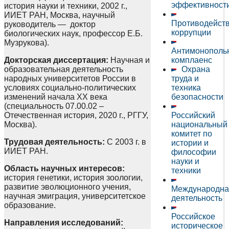
эффективност
история науки и техники, 2002 г.,
ИИЕТ РАН, Москва, научный
Противодейст
руководитель — доктор
коррупции
биологических наук, профессор Е.Б.
Музрукова).
Антимонополь
Докторская диссертация:
Научная и
комплаенс
образовательная деятельность
Охрана
народных университетов России в
труда и
условиях социально-политических
техника
изменений начала XX века
безопасности
(специальность 07.00.02 –
Отечественная история, 2020 г., РГГУ,
Российский
Москва).
национальный
комитет по
Трудовая деятельность:
С 2003 г. в
истории и
ИИЕТ РАН.
философии
науки и
Область научных интересов:
техники
история генетики, история зоологии,
развитие эволюционного учения,
Международна
научная эмиграция, университетское
деятельность
образование.
Российское
Направления исследований:
историческое