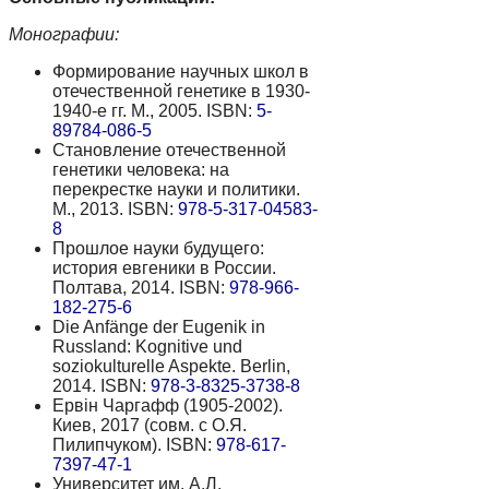
Монографии:
Формирование научных школ в
отечественной генетике в 1930-
1940-е гг. М., 2005. ISBN:
5-
89784-086-5
Становление отечественной
генетики человека: на
перекрестке науки и политики.
М., 2013. ISBN:
978-5-317-04583-
8
Прошлое науки будущего:
история евгеники в России.
Полтава, 2014. ISBN:
978-966-
182-275-6
Die Anfänge der Eugenik in
Russland: Kognitive und
soziokulturelle Aspekte. Berlin,
2014. ISBN:
978-3-8325-3738-8
Ервiн Чаргафф (1905-2002).
Киев, 2017 (совм. с О.Я.
Пилипчуком). ISBN:
978-617-
7397-47-1
Университет им. А.Л.