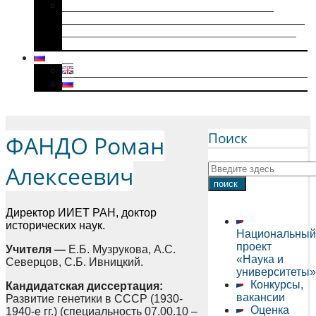
Историки военного поколения и их
диссертации (1941–1945): коллективная
биография, мотивация к научному творчеству
и особенности диссертационного нарратива
Menu
Поиск
ФАНДО Роман
Алексеевич
Директор ИИЕТ РАН, доктор
исторических наук.
Национальный
проект
Учителя —
Е.Б. Музрукова, А.С.
«Наука и
Северцов, С.Б. Ивницкий.
университеты»
Конкурсы,
Кандидатская диссертация:
вакансии
Развитие генетики в СССР (1930-
Оценка
1940-е гг.) (специальность 07.00.10 –