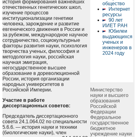
история формирования важнейших
общество
отечественных генетических школ,
Интернет
изучение процессов
ресурсы
институционализации генетики
90 лет
человека, зарождение и развитие
ИИЕТ РАН
евгенического движения в России и
Юбилеи
за рубежом, международное научное
выдающихся
сотрудничество, социокультурные
ученых и
факторы развития науки, психология
инженеров в
творчества ученых, философия и
2024 году
методология науки, российская
научная эмиграция,
негосударственное высшее
образование в дореволюционной
России, история организации
народных университетов в
Российской Империи.
Министерство
науки и высшего
Участие в работе
образования
диссертационных советов:
Российской
Федерации
Председатель диссертационного
Федеральное
совета 24.1.064.02 по специальности
государственное
5.6.6. — история науки и техники
бюджетное
(биологические науки), член
учреждение науки