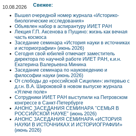
Свежее:
10.08.2026
Вышел очередной номер журнала «Историко-
биологические исследования»
Объявлен набор в аспирантуру ИИЕТ РАН
Лекция Г.П. Аксенова в Пущино: жизнь как вечная
часть космоса
Заседание семинара «История науки в источниках
и историографии» (июнь 2026)
Сегодня свой юбилей отмечает заместитель
директора по научной работе ИИЕТ РАН, к.и.н.
Екатерина Валерьевна Минина
Заседание семинара по науковедению и
философии науки (июнь 2026)
От слободы до «российской Сицилии»: интервью с
д.г.н. В.А. Широковой в новом выпуске журнала
«Углече поле»
Сотрудники ИИЕТ РАН выступили на Петровском
конгрессе в Санкт-Петербурге
АНОНС ЗАСЕДАНИЯ СЕМИНАРА "СЕМЬЯ В
РОССИЙСКОЙ НАУКЕ" (июнь 2026)
АНОНС ЗАСЕДАНИЯ СЕМИНАРА «ИСТОРИЯ
НАУКИ В ИСТОЧНИКАХ И ИСТОРИОГРАФИИ»
(июнь 2026)