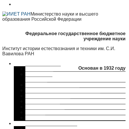
Министерство науки и высшего
образования Российской Федерации
Федеральное государственное бюджетное
учреждение науки
Институт истории естествознания и техники им. С.И.
Вавилова РАН
Об институте
Основан в 1932 году
Краткая справка
Сведения об
организации
Структура
Ученый совет ИИЕТ РАН
Совет молодых ученых ИИЕТ РАН
Профком ИИЕТ РАН
Наши партнеры
ИИЕТ РАН в СМИ
Контакты
Исследования
Основные направления