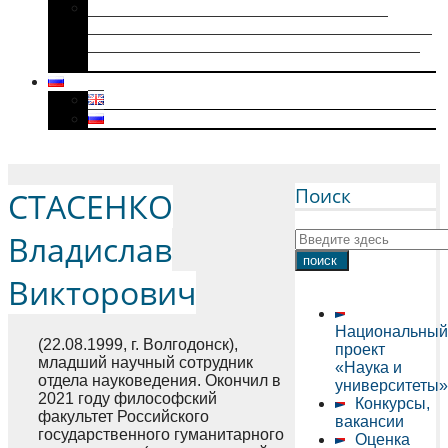
Историки военного поколения и их
диссертации (1941–1945): коллективная
биография, мотивация к научному творчеству
и особенности диссертационного нарратива
Menu
Поиск
СТАСЕНКО
Владислав
Викторович
Национальный
(22.08.1999, г. Волгодонск),
проект
младший научный сотрудник
«Наука и
отдела науковедения. Окончил в
университеты»
2021 году философский
Конкурсы,
факультет Российского
вакансии
государственного гуманитарного
Оценка