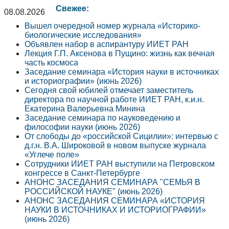
Свежее:
08.08.2026
Вышел очередной номер журнала «Историко-
биологические исследования»
Объявлен набор в аспирантуру ИИЕТ РАН
Лекция Г.П. Аксенова в Пущино: жизнь как вечная
часть космоса
Заседание семинара «История науки в источниках
и историографии» (июнь 2026)
Сегодня свой юбилей отмечает заместитель
директора по научной работе ИИЕТ РАН, к.и.н.
Екатерина Валерьевна Минина
Заседание семинара по науковедению и
философии науки (июнь 2026)
От слободы до «российской Сицилии»: интервью с
д.г.н. В.А. Широковой в новом выпуске журнала
«Углече поле»
Сотрудники ИИЕТ РАН выступили на Петровском
конгрессе в Санкт-Петербурге
АНОНС ЗАСЕДАНИЯ СЕМИНАРА "СЕМЬЯ В
РОССИЙСКОЙ НАУКЕ" (июнь 2026)
АНОНС ЗАСЕДАНИЯ СЕМИНАРА «ИСТОРИЯ
НАУКИ В ИСТОЧНИКАХ И ИСТОРИОГРАФИИ»
(июнь 2026)