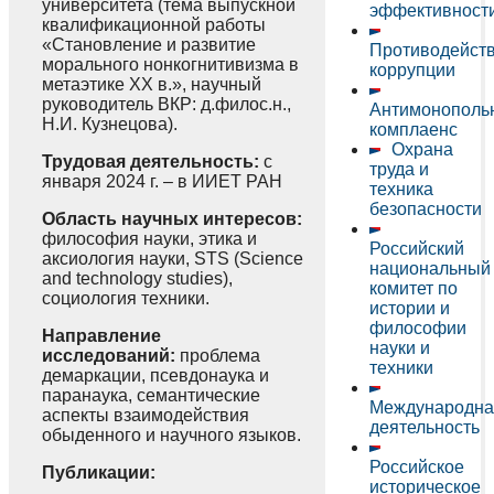
университета (тема выпускной
эффективност
квалификационной работы
«Становление и развитие
Противодейст
морального нонкогнитивизма в
коррупции
метаэтике XX в.», научный
руководитель ВКР: д.филос.н.,
Антимонополь
Н.И. Кузнецова).
комплаенс
Охрана
Трудовая деятельность:
с
труда и
января 2024 г. – в ИИЕТ РАН
техника
безопасности
Область научных интересов:
философия науки, этика и
Российский
аксиология науки, STS (Science
национальный
and technology studies),
комитет по
социология техники.
истории и
философии
Направление
науки и
исследований:
проблема
техники
демаркации, псевдонаука и
паранаука, семантические
Международна
аспекты взаимодействия
деятельность
обыденного и научного языков.
Российское
Публикации:
историческое