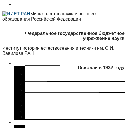
Министерство науки и высшего
образования Российской Федерации
Федеральное государственное бюджетное
учреждение науки
Институт истории естествознания и техники им. С.И.
Вавилова РАН
Об институте
Основан в 1932 году
Краткая справка
Сведения об
организации
Структура
Ученый совет ИИЕТ РАН
Совет молодых ученых ИИЕТ РАН
Профком ИИЕТ РАН
Наши партнеры
ИИЕТ РАН в СМИ
Контакты
Исследования
Основные направления