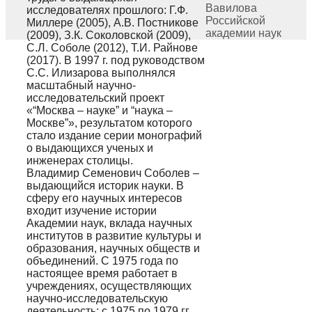
Вавилова
исследователях прошлого: Г.Ф.
Российской
Миллере (2005), А.В. Постникове
академии наук
(2009), З.К. Соколовской (2009),
С.Л. Соболе (2012), Т.И. Райнове
(2017). В 1997 г. под руководством
С.С. Илизарова выполнялся
масштабный научно-
исследовательский проект
«“Москва – науке” и “наука –
Москве”», результатом которого
стало издание серии монографий
о выдающихся ученых и
инженерах столицы.
Владимир Семенович Соболев –
выдающийся историк науки. В
сферу его научных интересов
входит изучение истории
Академии наук, вклада научных
институтов в развитие культуры и
образования, научных обществ и
объединений. С 1975 года по
настоящее время работает в
учреждениях, осуществляющих
научно-исследовательскую
деятельность: с 1975 по 1979 гг.