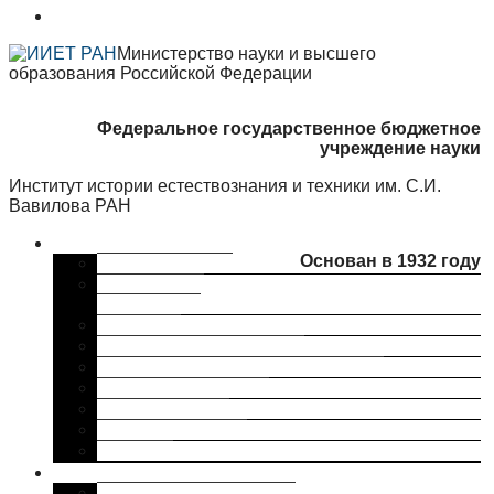
Министерство науки и высшего
образования Российской Федерации
Федеральное государственное бюджетное
учреждение науки
Институт истории естествознания и техники им. С.И.
Вавилова РАН
Об институте
Основан в 1932 году
Краткая справка
Сведения об
организации
Структура
Ученый совет ИИЕТ РАН
Совет молодых ученых ИИЕТ РАН
Профком ИИЕТ РАН
Наши партнеры
ИИЕТ РАН в СМИ
Контакты
Исследования
Основные направления