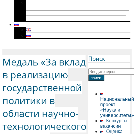
Историки военного поколения и их
диссертации (1941–1945): коллективная
биография, мотивация к научному творчеству
и особенности диссертационного нарратива
Menu
Поиск
Медаль «За вклад
в реализацию
государственной
политики в
Национальный
проект
области научно-
«Наука и
университеты»
Конкурсы,
технологического
вакансии
Оценка