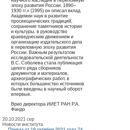
научного наследия в переломную
эпоху развития России. 1890–
1930 гг.» (1995) он описал вклад
Академии наук в развитие
просвещенческих традиций,
сохранение памятников истории
и культуры, в руководство
краеведческим движением и
организацию издательского дела
в переломную эпоху развития
России. Важным результатом
исследовательской деятельности
В.С. Соболева стала публикация
целого ряда сборников
документов и материалов,
археографических работ, в
которых большинство источников
были введены в научный оборот
впервые.
Врио директора ИИЕТ РАН Р.А.
Фандо
20.10.2021
cep
Новости института
←
Приказ от 19 октября 2021 года 74