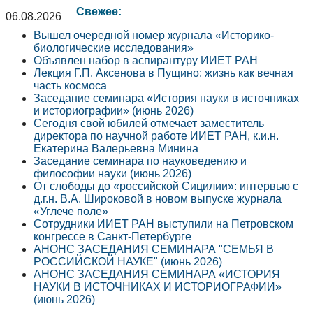
Свежее:
06.08.2026
Вышел очередной номер журнала «Историко-
биологические исследования»
Объявлен набор в аспирантуру ИИЕТ РАН
Лекция Г.П. Аксенова в Пущино: жизнь как вечная
часть космоса
Заседание семинара «История науки в источниках
и историографии» (июнь 2026)
Сегодня свой юбилей отмечает заместитель
директора по научной работе ИИЕТ РАН, к.и.н.
Екатерина Валерьевна Минина
Заседание семинара по науковедению и
философии науки (июнь 2026)
От слободы до «российской Сицилии»: интервью с
д.г.н. В.А. Широковой в новом выпуске журнала
«Углече поле»
Сотрудники ИИЕТ РАН выступили на Петровском
конгрессе в Санкт-Петербурге
АНОНС ЗАСЕДАНИЯ СЕМИНАРА "СЕМЬЯ В
РОССИЙСКОЙ НАУКЕ" (июнь 2026)
АНОНС ЗАСЕДАНИЯ СЕМИНАРА «ИСТОРИЯ
НАУКИ В ИСТОЧНИКАХ И ИСТОРИОГРАФИИ»
(июнь 2026)