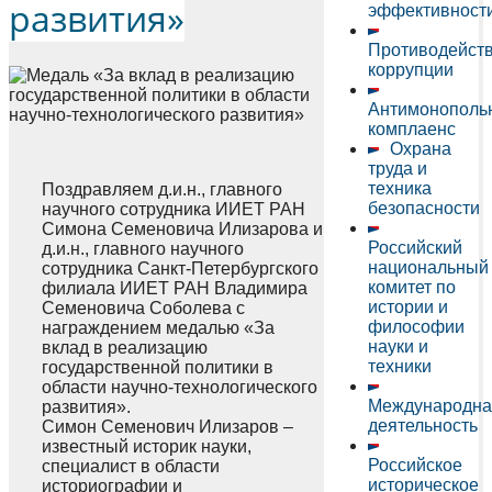
развития»
эффективност
Противодейст
коррупции
Антимонополь
комплаенс
Охрана
труда и
техника
Поздравляем д.и.н., главного
безопасности
научного сотрудника ИИЕТ РАН
Симона Семеновича Илизарова и
Российский
д.и.н., главного научного
национальный
сотрудника Санкт-Петербургского
комитет по
филиала ИИЕТ РАН Владимира
истории и
Семеновича Соболева с
философии
награждением медалью «За
науки и
вклад в реализацию
техники
государственной политики в
области научно-технологического
Международна
развития».
деятельность
Симон Семенович Илизаров –
известный историк науки,
Российское
специалист в области
историческое
историографии и