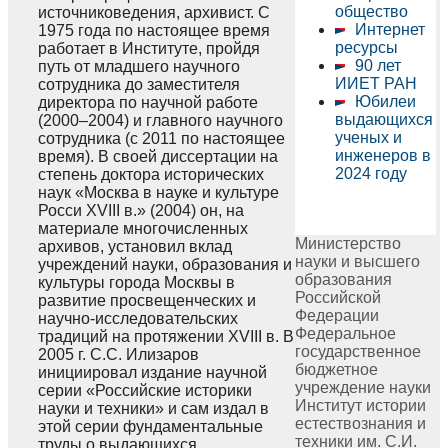
общество
источниковедения, архивист. С
Интернет
1975 года по настоящее время
ресурсы
работает в Институте, пройдя
90 лет
путь от младшего научного
ИИЕТ РАН
сотрудника до заместителя
Юбилеи
директора по научной работе
выдающихся
(2000–2004) и главного научного
ученых и
сотрудника (с 2011 по настоящее
инженеров в
время). В своей диссертации на
2024 году
степень доктора исторических
наук «Москва в науке и культуре
Росси XVIII в.» (2004) он, на
материале многочисленных
Министерство
архивов, установил вклад
науки и высшего
учреждений науки, образования и
образования
культуры города Москвы в
Российской
развитие просвещенческих и
Федерации
научно-исследовательских
Федеральное
традиций на протяжении XVIII в. В
государственное
2005 г. С.С. Илизаров
бюджетное
инициировал издание научной
учреждение науки
серии «Российские историки
Институт истории
науки и техники» и сам издал в
естествознания и
этой серии фундаментальные
техники им. С.И.
труды о выдающихся