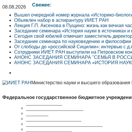
Свежее:
08.08.2026
Вышел очередной номер журнала «Историко-биолог
Объявлен набор в аспирантуру ИИЕТ РАН
Лекция Г.П. Аксенова в Пущино: жизнь как вечная ча
Заседание семинара «История науки в источниках и
Сегодня свой юбилей отмечает заместитель директо
Заседание семинара по науковедению и философии 
От слободы до «российской Сицилии»: интервью с д.
Сотрудники ИИЕТ РАН выступили на Петровском кон
АНОНС ЗАСЕДАНИЯ СЕМИНАРА "СЕМЬЯ В РОССИЙ
АНОНС ЗАСЕДАНИЯ СЕМИНАРА «ИСТОРИЯ НАУКИ 
Министерство науки и высшего образования
Федеральное государственное бюджетное учреждени
Краткая справка
Сведения об организации
Структура
Ученый совет ИИЕТ РАН
Совет молодых ученых ИИЕТ РАН