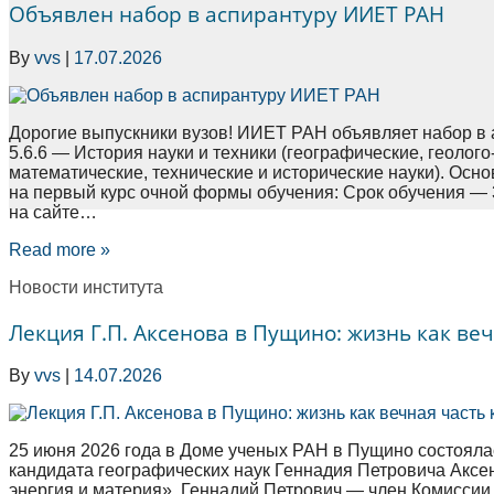
Объявлен набор в аспирантуру ИИЕТ РАН
By
vvs
|
17.07.2026
Дорогие выпускники вузов! ИИЕТ РАН объявляет набор в 
5.6.6 — История науки и техники (географические, геолог
математические, технические и исторические науки). Ос
на первый курс очной формы обучения: Срок обучения — 3
на сайте…
Read more »
Новости института
Лекция Г.П. Аксенова в Пущино: жизнь как ве
By
vvs
|
14.07.2026
25 июня 2026 года в Доме ученых РАН в Пущино состояла
кандидата географических наук Геннадия Петровича Аксен
энергия и материя». Геннадий Петрович — член Комисси