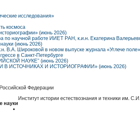
ические исследования»
сть космоса
 историографии» (июнь 2026)
ра по научной работе ИИЕТ РАН, к.и.н. Екатерина Валерье
науки (июнь 2026)
г.н. В.А. Широковой в новом выпуске журнала «Углече поле
грессе в Санкт-Петербурге
СКОЙ НАУКЕ" (июнь 2026)
В ИСТОЧНИКАХ И ИСТОРИОГРАФИИ» (июнь 2026)
 Российской Федерации
Институт истории естествознания и техники им. С.
е науки
Об институте