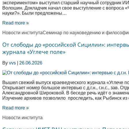
экспериментом» выступил старший научный сотрудник И
Волошин. Докладчик начал свое выступление с вопроса «
науки?». Были предложены…
Read more »
Новости института
Семинар по науковедению и философи
От слободы до «российской Сицилии»: интервью
журнала «Углече поле»
By
vvs
|
26.06.2026
Вышел свежий выпуск краеведческого журнала «Углече по
Открывает номер большое интервью с д.г.н., г.н.с., зав. 
Александровной Широковой. В беседе речь идёт о знамен
Изучение архивов позволило проследить, как Рыбинск из
Read more »
Новости института