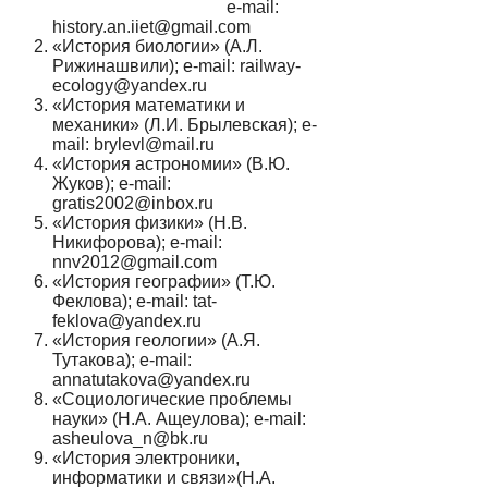
e-mail:
history.an.iiet@gmail.com
«История биологии» (А.Л.
Рижинашвили); e-mail: railway-
ecology@yandex.ru
«История математики и
механики» (Л.И. Брылевская); e-
mail: brylevl@mail.ru
«История астрономии» (В.Ю.
Жуков); e-mail:
gratis2002@inbox.ru
«История физики» (Н.В.
Никифорова); e-mail:
nnv2012@gmail.com
«История географии» (Т.Ю.
Феклова); e-mail: tat-
feklova@yandex.ru
«История геологии» (А.Я.
Тутакова); e-mail:
annatutakova@yandex.ru
«Социологические проблемы
науки» (Н.А. Ащеулова); e-mail:
asheulova_n@bk.ru
«История электроники,
информатики и связи»(Н.А.