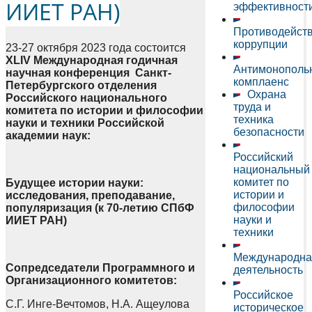
ИИЕТ РАН)
эффективност
Противодейст
коррупции
23-27 октября 2023 года состоится
XLIV Международная годичная
Антимонополь
научная конференция
Санкт-
комплаенс
Петербургского отделения
Охрана
Российского национального
труда и
комитета по истории и философии
техника
науки и техники Российской
безопасности
академии наук:
Российский
национальный
комитет по
Будущее истории науки:
истории и
исследования, преподавание,
философии
популяризация
(к 70-летию СПбФ
науки и
ИИЕТ РАН)
техники
Международна
Сопредседатели Программного и
деятельность
Организационного комитетов:
Российское
С.Г. Инге-Вечтомов, Н.А. Ащеулова
историческое