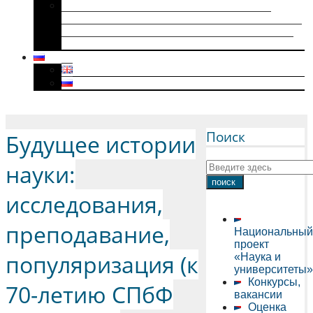
Историки военного поколения и их
диссертации (1941–1945): коллективная
биография, мотивация к научному творчеству
и особенности диссертационного нарратива
Menu
Поиск
Будущее истории
науки:
исследования,
преподавание,
Национальный
проект
популяризация (к
«Наука и
университеты»
Конкурсы,
70-летию СПбФ
вакансии
Оценка