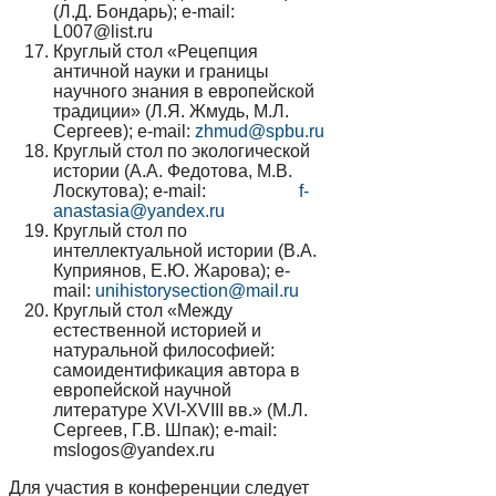
(Л.Д. Бондарь); e-mail:
L007@list.ru
Круглый стол «Рецепция
античной науки и границы
научного знания в европейской
традиции» (Л.Я. Жмудь, М.Л.
Сергеев); e-mail:
zhmud@spbu.ru
Круглый стол по экологической
истории (А.А. Федотова, М.В.
Лоскутова); e-mail:
f-
anastasia@yandex.ru
Круглый стол по
интеллектуальной истории (В.А.
Куприянов, Е.Ю. Жарова); e-
mail:
unihistorysection@mail.ru
Круглый стол «Между
естественной историей и
натуральной философией:
самоидентификация автора в
европейской научной
литературе XVI-XVIII вв.» (М.Л.
Сергеев, Г.В. Шпак); e-mail:
mslogos@yandex.ru
Для участия в конференции следует