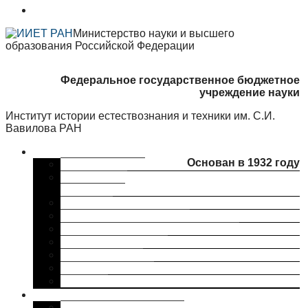
Министерство науки и высшего
образования Российской Федерации
Федеральное государственное бюджетное
учреждение науки
Институт истории естествознания и техники им. С.И.
Вавилова РАН
Об институте
Основан в 1932 году
Краткая справка
Сведения об
организации
Структура
Ученый совет ИИЕТ РАН
Совет молодых ученых ИИЕТ РАН
Профком ИИЕТ РАН
Наши партнеры
ИИЕТ РАН в СМИ
Контакты
Исследования
Основные направления