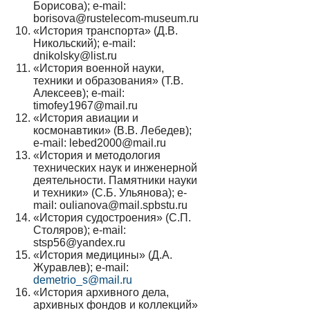
Борисова); e-mail:
borisova@rustelecom-museum.ru
«История транспорта» (Д.В.
Никольский); e-mail:
dnikolsky@list.ru
«История военной науки,
техники и образования» (Т.В.
Алексеев); e-mail:
timofey1967@mail.ru
«История авиации и
космонавтики» (В.В. Лебедев);
e-mail: lebed2000@mail.ru
«История и методология
технических наук и инженерной
деятельности. Памятники науки
и техники» (С.Б. Ульянова); e-
mail: oulianova@mail.spbstu.ru
«История судостроения» (С.П.
Столяров); e-mail:
stsp56@yandex.ru
«История медицины» (Д.А.
Журавлев); e-mail:
demetrio_s@mail.ru
«История архивного дела,
архивных фондов и коллекций»