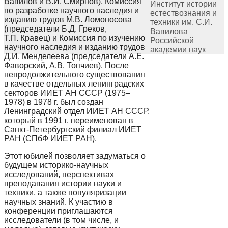
Вавилов и В.И. Смирнов), Комиссия
Институт истории
по разработке научного наследия и
естествознания и
изданию трудов М.В. Ломоносова
техники им. С.И.
(председатели Б.Д. Греков,
Вавилова
Т.П. Кравец) и Комиссия по изучению
Российской
научного наследия и изданию трудов
академии наук
Д.И. Менделеева (председатели А.Е.
Фаворский, А.В. Топчиев). После
непродолжительного существования
в качестве отдельных ленинградских
секторов ИИЕТ АН СССР (1975–
1978) в 1978 г. был создан
Ленинградский отдел ИИЕТ АН СССР,
который в 1991 г. переименован в
Санкт-Петербургский филиал ИИЕТ
РАН (СПбФ ИИЕТ РАН).
Этот юбилей позволяет задуматься о
будущем историко-научных
исследований, перспективах
преподавания истории науки и
техники, а также популяризации
научных знаний. К участию в
конференции приглашаются
исследователи (в том числе, и