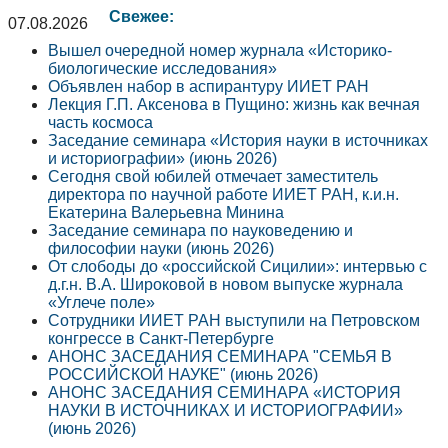
Свежее:
07.08.2026
Вышел очередной номер журнала «Историко-
биологические исследования»
Объявлен набор в аспирантуру ИИЕТ РАН
Лекция Г.П. Аксенова в Пущино: жизнь как вечная
часть космоса
Заседание семинара «История науки в источниках
и историографии» (июнь 2026)
Сегодня свой юбилей отмечает заместитель
директора по научной работе ИИЕТ РАН, к.и.н.
Екатерина Валерьевна Минина
Заседание семинара по науковедению и
философии науки (июнь 2026)
От слободы до «российской Сицилии»: интервью с
д.г.н. В.А. Широковой в новом выпуске журнала
«Углече поле»
Сотрудники ИИЕТ РАН выступили на Петровском
конгрессе в Санкт-Петербурге
АНОНС ЗАСЕДАНИЯ СЕМИНАРА "СЕМЬЯ В
РОССИЙСКОЙ НАУКЕ" (июнь 2026)
АНОНС ЗАСЕДАНИЯ СЕМИНАРА «ИСТОРИЯ
НАУКИ В ИСТОЧНИКАХ И ИСТОРИОГРАФИИ»
(июнь 2026)