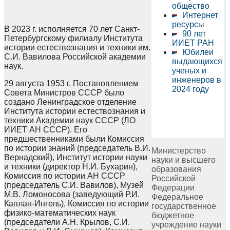
общество
Интернет
ресурсы
В 2023 г. исполняется 70 лет Санкт-
90 лет
Петербургскому филиалу Института
ИИЕТ РАН
истории естествознания и техники им.
Юбилеи
С.И. Вавилова Российской академии
выдающихся
наук.
ученых и
инженеров в
29 августа 1953 г. Постановлением
2024 году
Совета Министров СССР было
создано Ленинградское отделение
Института истории естествознания и
техники Академии наук СССР (ЛО
ИИЕТ АН СССР). Его
предшественниками были Комиссия
по истории знаний (председатель В.И.
Министерство
Вернадский), Институт истории науки
науки и высшего
и техники (директор Н.И. Бухарин),
образования
Комиссия по истории АН СССР
Российской
(председатель С.И. Вавилов), Музей
Федерации
М.В. Ломоносова (заведующий Р.И.
Федеральное
Каплан-Ингель), Комиссия по истории
государственное
физико-математических наук
бюджетное
(председатели А.Н. Крылов, С.И.
учреждение науки