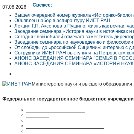
Свежее:
07.08.2026
Вышел очередной номер журнала «Историко-биолог
Объявлен набор в аспирантуру ИИЕТ РАН
Лекция Г.П. Аксенова в Пущино: жизнь как вечная ча
Заседание семинара «История науки в источниках и
Сегодня свой юбилей отмечает заместитель директо
Заседание семинара по науковедению и философии 
От слободы до «российской Сицилии»: интервью с д.
Сотрудники ИИЕТ РАН выступили на Петровском кон
АНОНС ЗАСЕДАНИЯ СЕМИНАРА "СЕМЬЯ В РОССИЙ
АНОНС ЗАСЕДАНИЯ СЕМИНАРА «ИСТОРИЯ НАУКИ 
Министерство науки и высшего образования
Федеральное государственное бюджетное учреждени
Краткая справка
Сведения об организации
Структура
Ученый совет ИИЕТ РАН
Совет молодых ученых ИИЕТ РАН