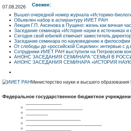
Свежее:
07.08.2026
Вышел очередной номер журнала «Историко-биолог
Объявлен набор в аспирантуру ИИЕТ РАН
Лекция Г.П. Аксенова в Пущино: жизнь как вечная ча
Заседание семинара «История науки в источниках и
Сегодня свой юбилей отмечает заместитель директо
Заседание семинара по науковедению и философии 
От слободы до «российской Сицилии»: интервью с д.
Сотрудники ИИЕТ РАН выступили на Петровском кон
АНОНС ЗАСЕДАНИЯ СЕМИНАРА "СЕМЬЯ В РОССИЙ
АНОНС ЗАСЕДАНИЯ СЕМИНАРА «ИСТОРИЯ НАУКИ 
Министерство науки и высшего образования
Федеральное государственное бюджетное учреждени
Краткая справка
Сведения об организации
Структура
Ученый совет ИИЕТ РАН
Совет молодых ученых ИИЕТ РАН