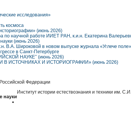
ические исследования»
сть космоса
 историографии» (июнь 2026)
ра по научной работе ИИЕТ РАН, к.и.н. Екатерина Валерье
науки (июнь 2026)
г.н. В.А. Широковой в новом выпуске журнала «Углече поле
грессе в Санкт-Петербурге
СКОЙ НАУКЕ" (июнь 2026)
В ИСТОЧНИКАХ И ИСТОРИОГРАФИИ» (июнь 2026)
 Российской Федерации
Институт истории естествознания и техники им. С.
е науки
Об институте