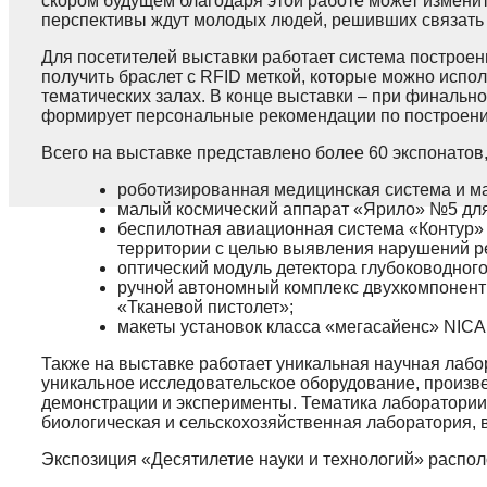
скором будущем благодаря этой работе может изменит
перспективы ждут молодых людей, решивших связать 
Для посетителей выставки работает система построен
получить браслет с RFID меткой, которые можно испо
тематических залах. В конце выставки – при финальн
формирует персональные рекомендации по построени
Всего на выставке представлено более 60 экспонатов
роботизированная медицинская система и м
малый космический аппарат «Ярило» №5 для
беспилотная авиационная система «Контур»
территории с целью выявления нарушений р
оптический модуль детектора глубоководного
ручной автономный комплекс двухкомпонент
«Тканевой пистолет»;
макеты установок класса «мегасайенс» NICA
Также на выставке работает уникальная научная лаб
уникальное исследовательское оборудование, произве
демонстрации и эксперименты. Тематика лаборатории
биологическая и сельскохозяйственная лаборатория, 
Экспозиция «Десятилетие науки и технологий» распо