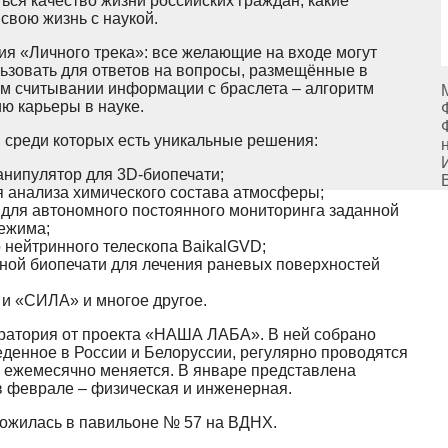
ься качество жизни российских граждан, какие
свою жизнь с наукой.
ия «Личного трека»: все желающие на входе могут
льзовать для ответов на вопросы, размещённые в
ом считывании информации с браслета – алгоритм
ю карьеры в науке.
, среди которых есть уникальные решения:
анипулятор для 3D-биопечати;
 анализа химического состава атмосферы;
 для автономного постоянного мониторинга заданной
ежима;
 нейтринного телескопа BaikalGVD;
ной биопечати для лечения раневых поверхностей
 и «СИЛА» и многое другое.
оратория от проекта «НАША ЛАБА». В ней собрано
денное в России и Белоруссии, регулярно проводятся
 ежемесячно меняется. В январе представлена
в феврале – физическая и инженерная.
ложилась в павильоне № 57 на ВДНХ.