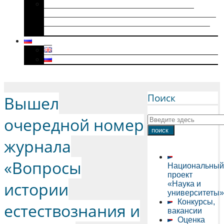
Историки военного поколения и их
диссертации (1941–1945): коллективная
биография, мотивация к научному творчеству
и особенности диссертационного нарратива
Menu
Поиск
Вышел
очередной номер
журнала
«Вопросы
Национальный
проект
истории
«Наука и
университеты»
Конкурсы,
естествознания и
вакансии
Оценка