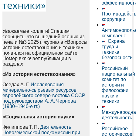
техники»
эффективност
Противодейст
коррупции
Антимонополь
Уважаемые коллеги! Спешим
комплаенс
сообщить, что вышедший осенью из
Охрана
печати №3 2025 г. журнала «Вопросы
труда и
истории естествознания и техники»
техника
появился на официальном сайте.
безопасности
Номер включает публикации в
разделах
Российский
национальный
«Из истории естествознания»
комитет по
Оседах А. Г.
Исследования
истории и
минерально-сырьевых ресурсов
философии
европейского северо-востока СССР
науки и
под руководством А. А. Чернова
техники
(1930–1940-е гг.)
Международна
«Социальная история науки»
деятельность
Филиппова Т. П.
Деятельность
Российское
Новоземельской подкомиссии при
историческое