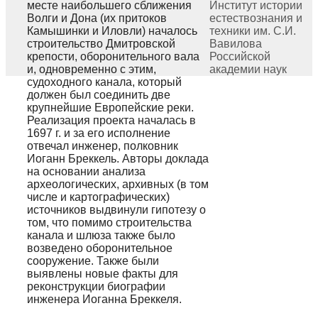
месте наибольшего сближения
Институт истории
Волги и Дона (их притоков
естествознания и
Камышинки и Иловли) началось
техники им. С.И.
строительство Дмитровской
Вавилова
крепости, оборонительного вала
Российской
и, одновременно с этим,
академии наук
судоходного канала, который
должен был соединить две
крупнейшие Европейские реки.
Реализация проекта началась в
1697 г. и за его исполнение
отвечал инженер, полковник
Иоганн Бреккель. Авторы доклада
на основании анализа
археологических, архивных (в том
числе и картографических)
источников выдвинули гипотезу о
том, что помимо строительства
канала и шлюза также было
возведено оборонительное
сооружение. Также были
выявлены новые факты для
реконструкции биографии
инженера Иоганна Бреккеля.