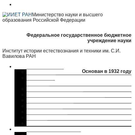
Министерство науки и высшего
образования Российской Федерации
Федеральное государственное бюджетное
учреждение науки
Институт истории естествознания и техники им. С.И.
Вавилова РАН
Об институте
Основан в 1932 году
Краткая справка
Сведения об
организации
Структура
Ученый совет ИИЕТ РАН
Совет молодых ученых ИИЕТ РАН
Профком ИИЕТ РАН
Наши партнеры
ИИЕТ РАН в СМИ
Контакты
Исследования
Основные направления