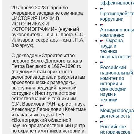
эффективност
20 апреля 2023 г. прошло
очередное заседание семинара
Противодейст
«ИСТОРИЯ НАУКИ В
коррупции
ИСТОЧНИКАХ И
ИСТОРИОГРАФИИ» (научный
Антимонополь
руководитель – д.и.н., проф. С.С.
комплаенс
Илизаров, секретарь – к.и.н. П.А.
Охрана
Захарчук).
труда и
техника
С докладом «Строительство
безопасности
первого Волго-Донского канала
Петра Великого в 1697–1698 гг.
Российский
(по документам приказного
национальный
делопроизводства и результатам
комитет по
археологических разведок)»
истории и
выступили ведущий научный
философии
сотрудник Института истории
науки и
естествознания и техники им.
техники
С.И. Вавилова РАН, д-р ист. наук
Александр Леонидович Клейтман
Международна
и начальник отдела ГБУ
деятельность
«Волгоградский областной
научно-производственный центр
Российское
по охране памятников истории и
историческое