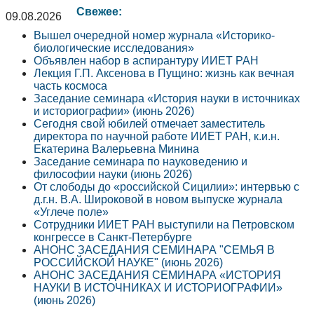
Свежее:
09.08.2026
Вышел очередной номер журнала «Историко-
биологические исследования»
Объявлен набор в аспирантуру ИИЕТ РАН
Лекция Г.П. Аксенова в Пущино: жизнь как вечная
часть космоса
Заседание семинара «История науки в источниках
и историографии» (июнь 2026)
Сегодня свой юбилей отмечает заместитель
директора по научной работе ИИЕТ РАН, к.и.н.
Екатерина Валерьевна Минина
Заседание семинара по науковедению и
философии науки (июнь 2026)
От слободы до «российской Сицилии»: интервью с
д.г.н. В.А. Широковой в новом выпуске журнала
«Углече поле»
Сотрудники ИИЕТ РАН выступили на Петровском
конгрессе в Санкт-Петербурге
АНОНС ЗАСЕДАНИЯ СЕМИНАРА "СЕМЬЯ В
РОССИЙСКОЙ НАУКЕ" (июнь 2026)
АНОНС ЗАСЕДАНИЯ СЕМИНАРА «ИСТОРИЯ
НАУКИ В ИСТОЧНИКАХ И ИСТОРИОГРАФИИ»
(июнь 2026)