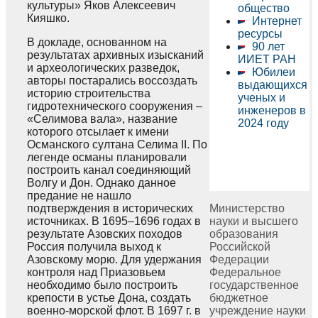
культуры» Яков Алексеевич
общество
Кияшко.
Интернет
ресурсы
В докладе, основанном на
90 лет
результатах архивных изысканий
ИИЕТ РАН
и археологических разведок,
Юбилеи
авторы постарались воссоздать
выдающихся
историю строительства
ученых и
гидротехнического сооружения –
инженеров в
«Селимова вала», название
2024 году
которого отсылает к имени
Османского султана Селима II. По
легенде османы планировали
построить канал соединяющий
Волгу и Дон. Однако данное
предание не нашло
подтверждения в исторических
Министерство
источниках. В 1695–1696 годах в
науки и высшего
результате Азовских походов
образования
Россия получила выход к
Российской
Азовскому морю. Для удержания
Федерации
контроля над Приазовьем
Федеральное
необходимо было построить
государственное
крепости в устье Дона, создать
бюджетное
военно-морской флот. В 1697 г. в
учреждение науки