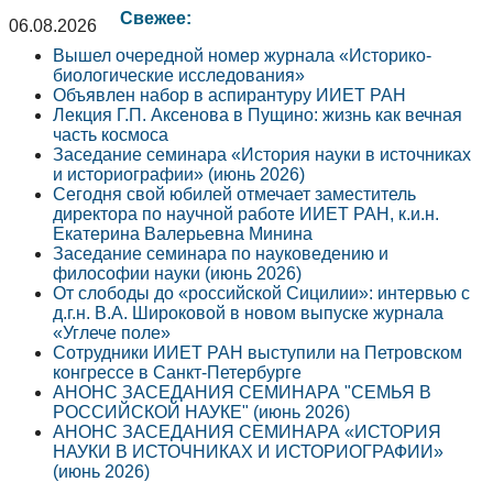
Свежее:
06.08.2026
Вышел очередной номер журнала «Историко-
биологические исследования»
Объявлен набор в аспирантуру ИИЕТ РАН
Лекция Г.П. Аксенова в Пущино: жизнь как вечная
часть космоса
Заседание семинара «История науки в источниках
и историографии» (июнь 2026)
Сегодня свой юбилей отмечает заместитель
директора по научной работе ИИЕТ РАН, к.и.н.
Екатерина Валерьевна Минина
Заседание семинара по науковедению и
философии науки (июнь 2026)
От слободы до «российской Сицилии»: интервью с
д.г.н. В.А. Широковой в новом выпуске журнала
«Углече поле»
Сотрудники ИИЕТ РАН выступили на Петровском
конгрессе в Санкт-Петербурге
АНОНС ЗАСЕДАНИЯ СЕМИНАРА "СЕМЬЯ В
РОССИЙСКОЙ НАУКЕ" (июнь 2026)
АНОНС ЗАСЕДАНИЯ СЕМИНАРА «ИСТОРИЯ
НАУКИ В ИСТОЧНИКАХ И ИСТОРИОГРАФИИ»
(июнь 2026)