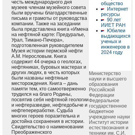
честь международного дня
общество
музеев членам музейного совета
Интернет
были вручены благодарственные
ресурсы
письма и грамоты от руководства
90 лет
компании. Также на заседании
ИИЕТ РАН
была представлена книга «Имена
Юбилеи
на нефтяной карте: Предуралье,
выдающихся
Урал, Тимано-Печора»,
ученых и
подготовленная руководителем
инженеров в
Музея истории пермской нефти
2024 году
А.М. Нерословым. Книга
содержит 44 очерка о геологах,
нефтяниках, буровых мастерах и
других людях, в честь которых
Министерство
были названы нефтяные
науки и высшего
месторождения. Книга – дань
образования
памяти тем, кто самоотверженно
Российской
трудился на благо Родины,
Федерации
посвятив себя нефтяной геологии
Федеральное
и нефтеразведке, нефтедобыче и
государственное
нефтепереработке. Судьба
бюджетное
многих героев поразительна и
учреждение науки
достойна сохранения в истории.
Институт истории
Свидетельство о наименовании
естествознания и
Преображенского
техники им. С.И.