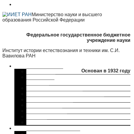
Министерство науки и высшего
образования Российской Федерации
Федеральное государственное бюджетное
учреждение науки
Институт истории естествознания и техники им. С.И.
Вавилова РАН
Об институте
Основан в 1932 году
Краткая справка
Сведения об
организации
Структура
Ученый совет ИИЕТ РАН
Совет молодых ученых ИИЕТ РАН
Профком ИИЕТ РАН
Наши партнеры
ИИЕТ РАН в СМИ
Контакты
Исследования
Основные направления