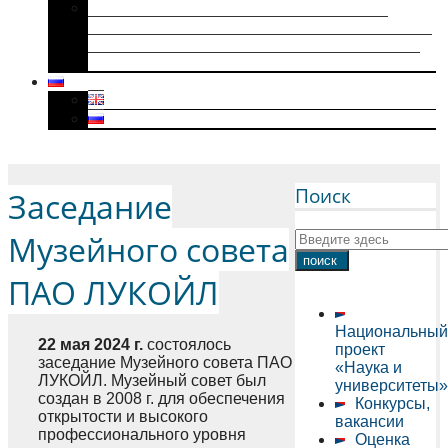
Историки военного поколения и их
диссертации (1941–1945): коллективная
биография, мотивация к научному творчеству
и особенности диссертационного нарратива
Menu
Поиск
Заседание
Музейного совета
ПАО ЛУКОЙЛ
Национальный
22 мая 2024 г.
состоялось
проект
заседание Музейного совета ПАО
«Наука и
ЛУКОЙЛ. Музейный совет был
университеты»
создан в 2008 г. для обеспечения
Конкурсы,
открытости и высокого
вакансии
профессионального уровня
Оценка