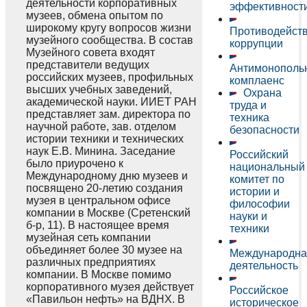
деятельности корпоративных
эффективност
музеев, обмена опытом по
широкому кругу вопросов жизни
Противодейст
музейного сообщества. В состав
коррупции
Музейного совета входят
представители ведущих
Антимонополь
российских музеев, профильных
комплаенс
высших учебных заведений,
Охрана
академической науки. ИИЕТ РАН
труда и
представляет зам. директора по
техника
научной работе, зав. отделом
безопасности
истории техники и технических
наук Е.В. Минина. Заседание
Российский
было приурочено к
национальный
Международному дню музеев и
комитет по
посвящено 20-летию создания
истории и
музея в центральном офисе
философии
компании в Москве (Сретенский
науки и
б-р, 11). В настоящее время
техники
музейная сеть компании
объединяет более 30 музее на
Международна
различных предприятиях
деятельность
компании. В Москве помимо
корпоративного музея действует
Российское
«Павильон нефть» на ВДНХ. В
историческое