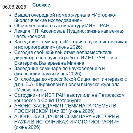
Свежее:
06.08.2026
Вышел очередной номер журнала «Историко-
биологические исследования»
Объявлен набор в аспирантуру ИИЕТ РАН
Лекция Г.П. Аксенова в Пущино: жизнь как вечная
часть космоса
Заседание семинара «История науки в источниках
и историографии» (июнь 2026)
Сегодня свой юбилей отмечает заместитель
директора по научной работе ИИЕТ РАН, к.и.н.
Екатерина Валерьевна Минина
Заседание семинара по науковедению и
философии науки (июнь 2026)
От слободы до «российской Сицилии»: интервью с
д.г.н. В.А. Широковой в новом выпуске журнала
«Углече поле»
Сотрудники ИИЕТ РАН выступили на Петровском
конгрессе в Санкт-Петербурге
АНОНС ЗАСЕДАНИЯ СЕМИНАРА "СЕМЬЯ В
РОССИЙСКОЙ НАУКЕ" (июнь 2026)
АНОНС ЗАСЕДАНИЯ СЕМИНАРА «ИСТОРИЯ
НАУКИ В ИСТОЧНИКАХ И ИСТОРИОГРАФИИ»
(июнь 2026)