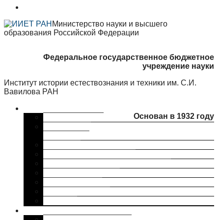
Министерство науки и высшего
образования Российской Федерации
Федеральное государственное бюджетное
учреждение науки
Институт истории естествознания и техники им. С.И.
Вавилова РАН
Об институте
Основан в 1932 году
Краткая справка
Сведения об
организации
Структура
Ученый совет ИИЕТ РАН
Совет молодых ученых ИИЕТ РАН
Профком ИИЕТ РАН
Наши партнеры
ИИЕТ РАН в СМИ
Контакты
Исследования
Основные направления