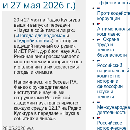
и 27 мая 2026 г.)
эффективност
Противодейст
коррупции
20 и 27 мая на Радио Культура
вышли выпуски передачи
Антимонополь
«Наука в событиях и лицах»
комплаенс
(
«Погода для водоема»
и
Охрана
«
Гидробиология»
), в которых
труда и
ведущий научный сотрудник
техника
ИИЕТ РАН, д-р биол. наук А.Л.
безопасности
Рижинашвили рассказывает о
многолетнем мониторинге озер
Российский
и о влиянии на их экосистемы
национальный
погоды и климата.
комитет по
истории и
Напоминаем, что беседы Р.А.
философии
Фандо с руководителями
науки и
институтов и научными
техники
сотрудниками Российской
академии наук транслируются
Международна
каждую среду в 12.17 на Радио
деятельность
Культура в передаче «Наука в
событиях и лицах».
Российское
историческое
28.05.2026
vvs