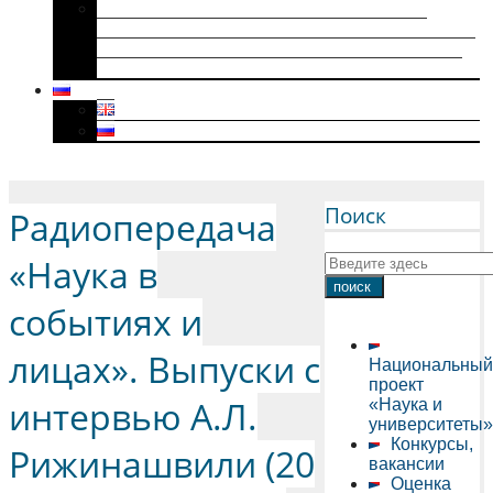
Историки военного поколения и их
диссертации (1941–1945): коллективная
биография, мотивация к научному творчеству
и особенности диссертационного нарратива
Menu
Поиск
Радиопередача
«Наука в
событиях и
лицах». Выпуски с
Национальный
проект
интервью А.Л.
«Наука и
университеты»
Конкурсы,
Рижинашвили (20
вакансии
Оценка