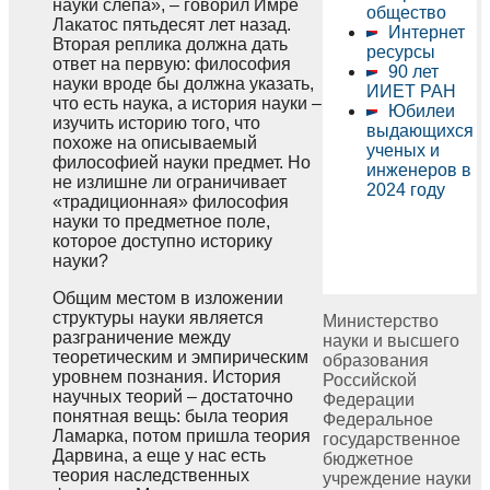
науки слепа», – говорил Имре
общество
Лакатос пятьдесят лет назад.
Интернет
Вторая реплика должна дать
ресурсы
ответ на первую: философия
90 лет
науки вроде бы должна указать,
ИИЕТ РАН
что есть наука, а история науки –
Юбилеи
изучить историю того, что
выдающихся
похоже на описываемый
ученых и
философией науки предмет. Но
инженеров в
не излишне ли ограничивает
2024 году
«традиционная» философия
науки то предметное поле,
которое доступно историку
науки?
Общим местом в изложении
структуры науки является
Министерство
разграничение между
науки и высшего
теоретическим и эмпирическим
образования
уровнем познания. История
Российской
научных теорий – достаточно
Федерации
понятная вещь: была теория
Федеральное
Ламарка, потом пришла теория
государственное
Дарвина, а еще у нас есть
бюджетное
теория наследственных
учреждение науки