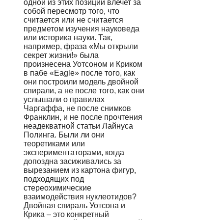
одной из этих позиций влечет за
собой пересмотр того, что
считается или не считается
предметом изучения науковеда
или историка науки. Так,
например, фраза «Мы открыли
секрет жизни!» была
произнесена Уотсоном и Криком
в пабе «Eagle» после того, как
они построили модель двойной
спирали, а не после того, как они
услышали о правилах
Чаргаффа, не после снимков
Франклин, и не после прочтения
неадекватной статьи Лайнуса
Полинга. Были ли они
теоретиками или
экспериментаторами, когда
допоздна засиживались за
вырезанием из картона фигур,
подходящих под
стереохимические
взаимодействия нуклеотидов?
Двойная спираль Уотсона и
Крика – это конкретный