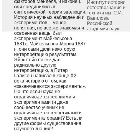
факторов Менделя, и наконец,
Институт истории
они соединились в
естествознания и
синтетической теории эволюции.
техники им. С.И.
История научных наблюдений и
Вавилова
экспериментов – менее
Российской
понятная, но все же знакомая и
академии наук
освоенная вещь: был
эксперимент Майкельсона
1881г., Майкельсона-Морли 1887
г., они сами дали некоторую
интерпретацию результатам,
Эйнштейн позже дал
радикально другую
интерпретацию, а Питер
Галисон написал в конце XX
века историю о том, как
«заканчиваются эксперименты».
Но что если наука не
ограничивается теориями и
экспериментами (и даже
сообщество ученых не
ограничивается теоретиками и
экспериментаторами)? Есть ли
другие формы существования
научного знания?