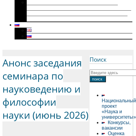
Историки военного поколения и их
диссертации (1941–1945): коллективная
биография, мотивация к научному творчеству
и особенности диссертационного нарратива
Menu
Поиск
Анонс заседания
семинара по
науковедению и
философии
Национальный
проект
науки (июнь 2026)
«Наука и
университеты»
Конкурсы,
вакансии
Оценка