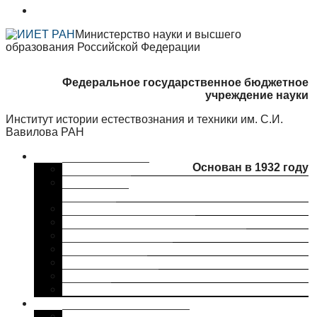
Министерство науки и высшего
образования Российской Федерации
Федеральное государственное бюджетное
учреждение науки
Институт истории естествознания и техники им. С.И.
Вавилова РАН
Об институте
Основан в 1932 году
Краткая справка
Сведения об
организации
Структура
Ученый совет ИИЕТ РАН
Совет молодых ученых ИИЕТ РАН
Профком ИИЕТ РАН
Наши партнеры
ИИЕТ РАН в СМИ
Контакты
Исследования
Основные направления