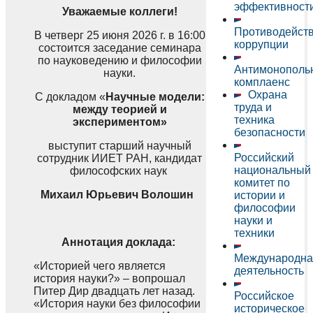
эффективност
Уважаемые коллеги!
Противодейст
В четверг 25 июня 2026 г. в 16:00
коррупции
состоится заседание семинара
по науковедению и философии
Антимонополь
науки.
комплаенс
Охрана
С докладом «
Научные модели:
труда и
между теорией и
техника
экспериментом»
безопасности
выступит старший научный
Российский
сотрудник ИИЕТ РАН, кандидат
национальный
философских наук
комитет по
Михаил Юрьевич Волошин
истории и
философии
науки и
техники
Аннотация доклада:
Международна
«Историей чего является
деятельность
история науки?» – вопрошал
Питер Дир двадцать лет назад.
Российское
«История науки без философии
историческое