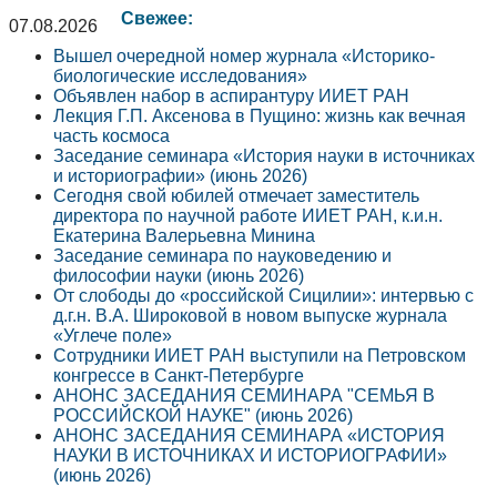
Свежее:
07.08.2026
Вышел очередной номер журнала «Историко-
биологические исследования»
Объявлен набор в аспирантуру ИИЕТ РАН
Лекция Г.П. Аксенова в Пущино: жизнь как вечная
часть космоса
Заседание семинара «История науки в источниках
и историографии» (июнь 2026)
Сегодня свой юбилей отмечает заместитель
директора по научной работе ИИЕТ РАН, к.и.н.
Екатерина Валерьевна Минина
Заседание семинара по науковедению и
философии науки (июнь 2026)
От слободы до «российской Сицилии»: интервью с
д.г.н. В.А. Широковой в новом выпуске журнала
«Углече поле»
Сотрудники ИИЕТ РАН выступили на Петровском
конгрессе в Санкт-Петербурге
АНОНС ЗАСЕДАНИЯ СЕМИНАРА "СЕМЬЯ В
РОССИЙСКОЙ НАУКЕ" (июнь 2026)
АНОНС ЗАСЕДАНИЯ СЕМИНАРА «ИСТОРИЯ
НАУКИ В ИСТОЧНИКАХ И ИСТОРИОГРАФИИ»
(июнь 2026)