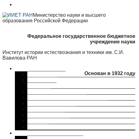
Министерство науки и высшего
образования Российской Федерации
Федеральное государственное бюджетное
учреждение науки
Институт истории естествознания и техники им. С.И.
Вавилова РАН
Об институте
Основан в 1932 году
Краткая справка
Сведения об
организации
Структура
Ученый совет ИИЕТ РАН
Совет молодых ученых ИИЕТ РАН
Профком ИИЕТ РАН
Наши партнеры
ИИЕТ РАН в СМИ
Контакты
Исследования
Основные направления