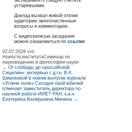
эксперимент» следует считать
устаревшими.
Доклад вызвал живой отклик
аудитории, многочисленные
вопросы и комментарии.
С видеозаписью заседания
можно ознакомиться по
ссылке
02.07.2026
vvs
Новости института
Семинар по
науковедению и философии науки
←
От слободы до «российской
Сицилии»: интервью с д.г.н. В.А.
Широковой в новом выпуске журнала
«Углече поле»
Сегодня свой юбилей
отмечает заместитель директора по
научной работе ИИЕТ РАН, к.и.н.
Екатерина Валерьевна Минина
→