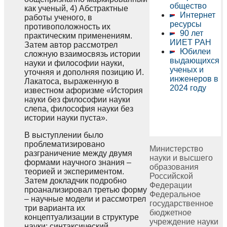
общество
как ученый, 4) Абстрактные
Интернет
работы ученого, в
ресурсы
противоположность их
90 лет
практическим применениям.
ИИЕТ РАН
Затем автор рассмотрел
Юбилеи
сложную взаимосвязь истории
выдающихся
науки и философии науки,
ученых и
уточняя и дополняя позицию И.
инженеров в
Лакатоса, выраженную в
2024 году
известном афоризме «История
науки без философии науки
слепа, философия науки без
истории науки пуста».
В выступлении было
проблематизировано
Министерство
разграничение между двумя
науки и высшего
формами научного знания –
образования
теорией и экспериментом.
Российской
Затем докладчик подробно
Федерации
проанализировал третью форму
Федеральное
– научные модели и рассмотрел
государственное
три варианта их
бюджетное
концептуализации в структуре
учреждение науки
науки: синтаксический,