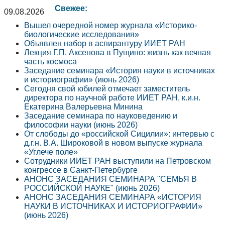
Свежее:
09.08.2026
Вышел очередной номер журнала «Историко-
биологические исследования»
Объявлен набор в аспирантуру ИИЕТ РАН
Лекция Г.П. Аксенова в Пущино: жизнь как вечная
часть космоса
Заседание семинара «История науки в источниках
и историографии» (июнь 2026)
Сегодня свой юбилей отмечает заместитель
директора по научной работе ИИЕТ РАН, к.и.н.
Екатерина Валерьевна Минина
Заседание семинара по науковедению и
философии науки (июнь 2026)
От слободы до «российской Сицилии»: интервью с
д.г.н. В.А. Широковой в новом выпуске журнала
«Углече поле»
Сотрудники ИИЕТ РАН выступили на Петровском
конгрессе в Санкт-Петербурге
АНОНС ЗАСЕДАНИЯ СЕМИНАРА "СЕМЬЯ В
РОССИЙСКОЙ НАУКЕ" (июнь 2026)
АНОНС ЗАСЕДАНИЯ СЕМИНАРА «ИСТОРИЯ
НАУКИ В ИСТОЧНИКАХ И ИСТОРИОГРАФИИ»
(июнь 2026)