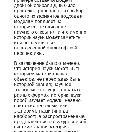
примере создания модели
двойной спирали ДНК было
проиллюстрировано, как выбор
одного из вариантов подхода к
моделям повлияет на
историческое описание
научного открытия, и что именно
историк науки может заметить
или не заметить из
определенной философской
перспективы.
В заключение было отмечено,
что история науки может быть
историей материальных
объектов, не переставая быть
историей знания; научное
знание может существовать в
разных формах; историк науки
порой изучает модели, неявно
считая их теориями, или
экспериментами (иногда
наоборот); а распространенные
представления о двухуровневой
системе знания «теория-