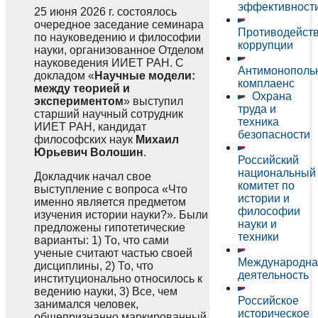
эффективност
25 июня 2026 г. состоялось
очередное заседание семинара
Противодейст
по науковедению и философии
коррупции
науки, организованное Отделом
науковедения ИИЕТ РАН. С
Антимонополь
докладом «
Научные модели:
комплаенс
между теорией и
Охрана
экспериментом
» выступил
труда и
старший научный сотрудник
техника
ИИЕТ РАН, кандидат
безопасности
философских наук
Михаил
Юрьевич Волошин
.
Российский
национальный
Докладчик начал свое
комитет по
выступление с вопроса «Что
истории и
именно является предметом
философии
изучения истории науки?». Были
науки и
предложены гипотетические
техники
варианты: 1) То, что сами
ученые считают частью своей
Международна
дисциплины, 2) То, что
деятельность
институционально относилось к
ведению науки, 3) Все, чем
Российское
занимался человек,
историческое
общепризнанно маркированный