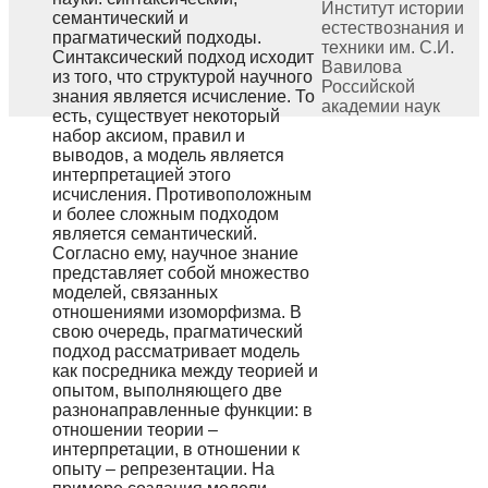
Институт истории
семантический и
естествознания и
прагматический подходы.
техники им. С.И.
Синтаксический подход исходит
Вавилова
из того, что структурой научного
Российской
знания является исчисление. То
академии наук
есть, существует некоторый
набор аксиом, правил и
выводов, а модель является
интерпретацией этого
исчисления. Противоположным
и более сложным подходом
является семантический.
Согласно ему, научное знание
представляет собой множество
моделей, связанных
отношениями изоморфизма. В
свою очередь, прагматический
подход рассматривает модель
как посредника между теорией и
опытом, выполняющего две
разнонаправленные функции: в
отношении теории –
интерпретации, в отношении к
опыту – репрезентации. На