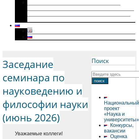
Историки военного поколения и их
диссертации (1941–1945): коллективная
биография, мотивация к научному творчеству
и особенности диссертационного нарратива
Menu
Поиск
Заседание
семинара по
науковедению и
философии науки
Национальный
проект
(июнь 2026)
«Наука и
университеты»
Конкурсы,
вакансии
Уважаемые коллеги!
Оценка